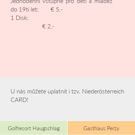
Jednodenní vstupné pro děti a mládež
do 19ti let: € 5,-
1 Disk:
€ 2,-
U nás můžete uplatnit i tzv. Niederösterreich
CARD!
Golfresort Haugschlag
Gasthaus Perzy