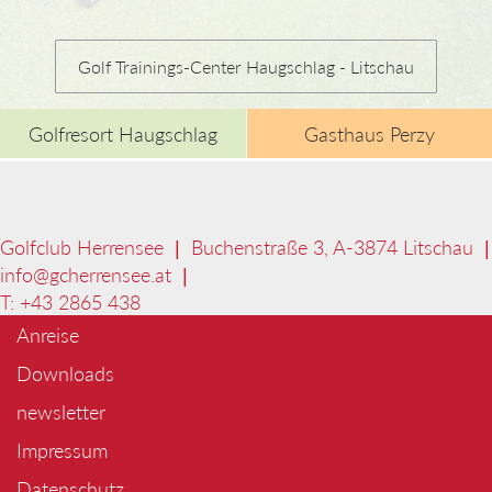
Golf Trainings-Center Haugschlag - Litschau
Golfresort Haugschlag
Gasthaus Perzy
Golfclub Herrensee | Buchenstraße 3, A-3874 Litschau |
info@
gcherrensee.at
|
T: +43 2865 438
Anreise
Downloads
newsletter
Impressum
Datenschutz