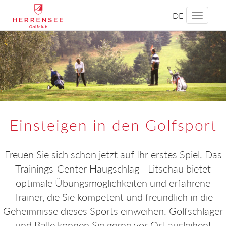
DE
Toggle
navigati
Einsteigen in den Golfsport
Freuen Sie sich schon jetzt auf Ihr erstes Spiel. Das
Trainings-Center Haugschlag - Litschau bietet
optimale Übungsmöglichkeiten und erfahrene
Trainer, die Sie kompetent und freundlich in die
Geheimnisse dieses Sports einweihen. Golfschläger
und Bälle können Sie gerne vor Ort ausleihen!